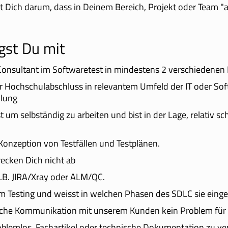
ich darum, dass in Deinem Bereich, Projekt oder Team "al
gst Du mit
Consultant im Softwaretest in mindestens 2 verschiedenen 
r Hochschulabschluss in relevantem Umfeld der IT oder So
klung
 um selbständig zu arbeiten und bist in der Lage, relativ s
 Konzeption von Testfällen und Testplänen.
ecken Dich nicht ab
z.B. JIRA/Xray oder ALM/QC.
 Testing und weisst in welchen Phasen des SDLC sie einge
gliche Kommunikation mit unserem Kunden kein Problem für d
oblemlos, Fachartikel oder technische Dokumentation zu ve