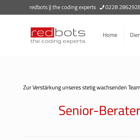
redbots || the coding experts
0228 286292
Home
Dien
Zur Verstärkung unseres stetig wachsenden Tea
Senior-Berat